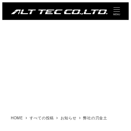
メ
イ
MENU
ン
コ
ン
テ
ン
ツ
へ
移
動
HOME
すべての投稿
お知らせ
弊社の刃金土