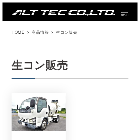
メ
イ
MENU
ン
HOME
商品情報
生コン販売
コ
ン
テ
ン
生コン販売
ツ
へ
移
動