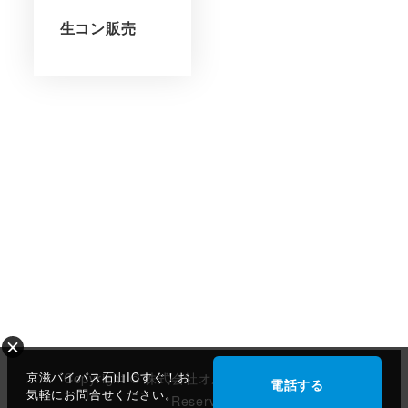
生コン販売
京滋バイパス石山ICすぐ！お
Copyright © 株式会社オルトテック All Rights
電話する
気軽にお問合せください。
Reserved.