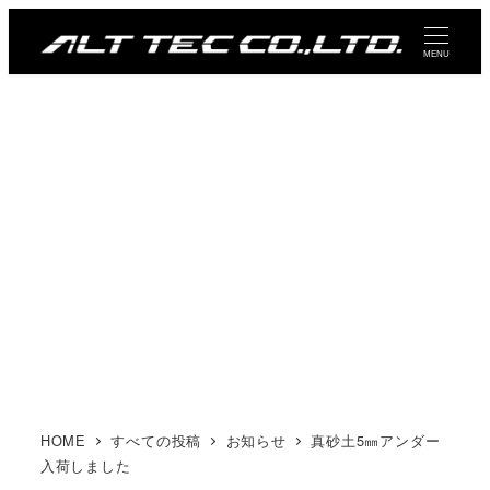
メ
イ
MENU
ン
コ
ン
テ
ン
ツ
へ
移
動
HOME
すべての投稿
お知らせ
真砂土5㎜アンダー
入荷しました