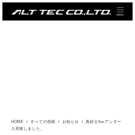
メ
イ
MENU
ン
コ
ン
テ
ン
ツ
へ
移
動
HOME
すべての投稿
お知らせ
真砂土5㎜アンダー
入荷致しました。