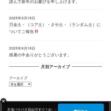
謹んで新年のお慶びを申し上げます。
2025年9月18日
投稿日
刃金土・（コア土）・さや土・（ランダム土）に
ついてご報告
2025年9月18日
投稿日
残暑の中ありがとうございます。
月別アーカイブ
アーカイブ
京滋バイパス石山ICすぐ！お
Copyright © 株式会社オルトテック All Rights