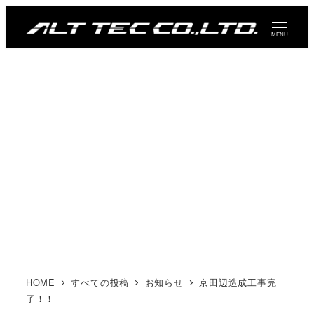
メ
イ
MENU
ン
コ
ン
テ
ン
ツ
へ
移
動
HOME
すべての投稿
お知らせ
京田辺造成工事完
了！！